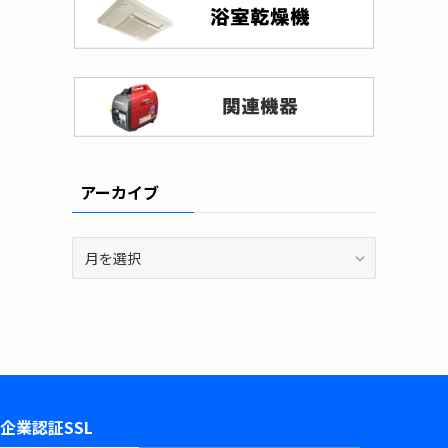
アーカイブ
ア
ー
カ
イ
ブ
企業認証SSL