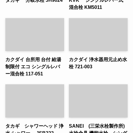
タカギ 分岐水栓 JH9024
KVK シングルレバー式
混合栓 KM5011
カクダイ 台所用 台付 給湯
カクダイ 浄水器用元止め水
制限付 エコ シングルレバ
栓 721-003
ー混合栓 117-051
タカギ シャワーヘッド 浄
SANEI (三栄水栓製作所)
水 シャワー JSB222
水栓金具 機能水栓 シング