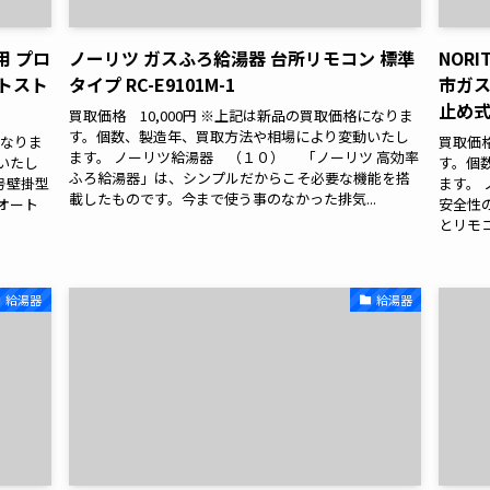
用 プロ
ノーリツ ガスふろ給湯器 台所リモコン 標準
NORI
ートスト
タイプ RC-E9101M-1
市ガ
止め
買取価格 10,000円 ※上記は新品の買取価格になりま
す。個数、製造年、買取方法や相場により変動いたし
になりま
買取価格
ます。 ノーリツ給湯器 （１０） 「ノーリツ 高効率
いたし
す。個
ふろ給湯器」は、シンプルだからこそ必要な機能を搭
号壁掛型
ます。
載したものです。今まで使う事のなかった排気...
 オート
安全性
とリモ
給湯器
給湯器