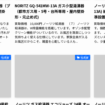
沸器（プ
NORITZ GQ-541MW-13A ガス小型湯沸器
ノーリツ
壁掛
（都市ガス用・5号・台所専用・屋内壁掛
13A
形・元止め式)
準設置
になりま
買取価格 10,000円 ノーリツ給湯器 （７） ノーリツ
買取価格
いたし
給湯器は、W除菌機能を搭載しています。オゾン水配管
す。個
の汚れが
クリーン機能がついているので、お風呂を清潔にしつつ
ます。
オート
気持ちよく使える仕様にしています。家族全員が入る
ズとい
.
お風呂だからこそ、雑菌を心配している人も...
ら、少
給湯器
給湯器
24号給
ノーリツ ガス給湯器 エコジョーズ 24号 オー
ノーリツ