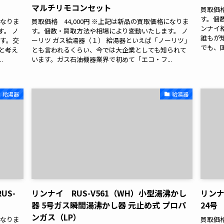
マルチリモコンセット
買取価格
す。個
になりま
買取価格 44,000円 ※上記は新品の買取価格になりま
ンナイ
。 ノ
す。個数・買取方法や相場により変動いたします。 ノ
誰もが
ます。交
ーリツ ガス給湯器（１） 給湯器といえば「ノーリツ」
でも、国
と考え
とも言われるくらい、今では大企業としても知られて
.
います。ガス石油機器業界で初めて「エコ・フ...
給湯器
給湯器
US-
リンナイ RUS-V561（WH）小型湯沸かし
リンナ
器 5号ガス瞬間湯沸かし器 元止め式 プロパ
24号 
ンガス（LP）
になりま
買取価格