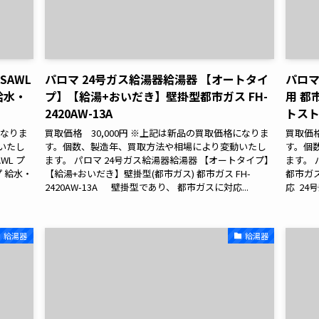
SAWL
パロマ 24号ガス給湯器給湯器 【オートタイ
パロマ
給水・
プ】【給湯+おいだき】壁掛型都市ガス FH-
用 都市
2420AW-13A
トス
になりま
買取価格 30,000円 ※上記は新品の買取価格になりま
買取価格
いたし
す。個数、製造年、買取方法や相場により変動いたし
す。個
WL プ
ます。 パロマ 24号ガス給湯器給湯器 【オートタイプ】
ます。 
プ 給水・
【給湯+おいだき】壁掛型(都市ガス) 都市ガス FH-
都市ガス
2420AW-13A 壁掛型であり、 都市ガスに対応...
応 24
給湯器
給湯器