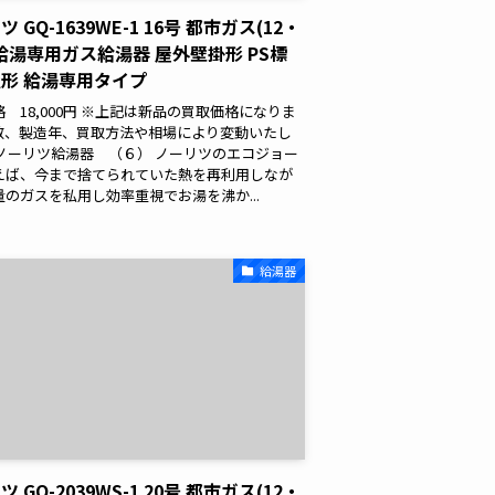
 GQ-1639WE-1 16号 都市ガス(12・
) 給湯専用ガス給湯器 屋外壁掛形 PS標
形 給湯専用タイプ
 18,000円 ※上記は新品の買取価格になりま
数、製造年、買取方法や相場により変動いたし
 ノーリツ給湯器 （６） ノーリツのエコジョー
えば、今まで捨てられていた熱を再利用しなが
量のガスを私用し効率重視でお湯を沸か...
給湯器
 GQ-2039WS-1 20号 都市ガス(12・