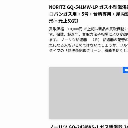
NORITZ GQ-541MW-LP ガス小型湯
ロパンガス用・5号・台所専用・屋内
形・元止め式）
買取価格 10,000円 ※上記は新品の買取価格
す。個数、製造年、買取方法や相場により変動
ます。 ノーリツ給湯器 （８） 給湯器の配管
気になる人もいるのではないでしょうか。フル
タイプの「熱洗浄配管クリーン」機能を使うと..
ノーリツ GQ-2439WS-1 ガス給湯器 