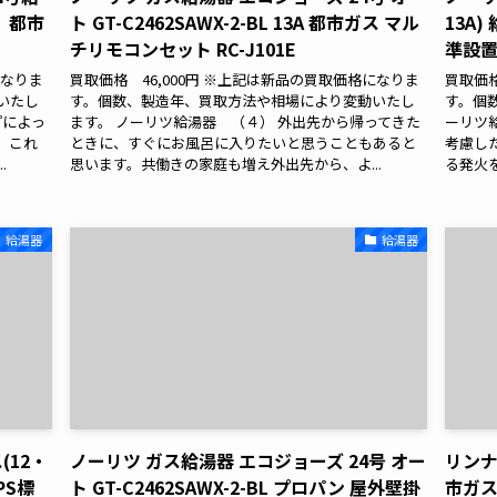
 都市
ト GT-C2462SAWX-2-BL 13A 都市ガス マル
13A
チリモコンセット RC-J101E
準設置
になりま
買取価格 46,000円 ※上記は新品の買取価格になりま
買取価格
いたし
す。個数、製造年、買取方法や相場により変動いたし
す。個
プによっ
ます。 ノーリツ給湯器 （４） 外出先から帰ってきた
ーリツ
。これ
ときに、すぐにお風呂に入りたいと思うこともあると
考慮し
.
思います。共働きの家庭も増え外出先から、よ...
る発火を
給湯器
給湯器
(12・
ノーリツ ガス給湯器 エコジョーズ 24号 オー
リンナイ
PS標
ト GT-C2462SAWX-2-BL プロパン 屋外壁掛
市ガス