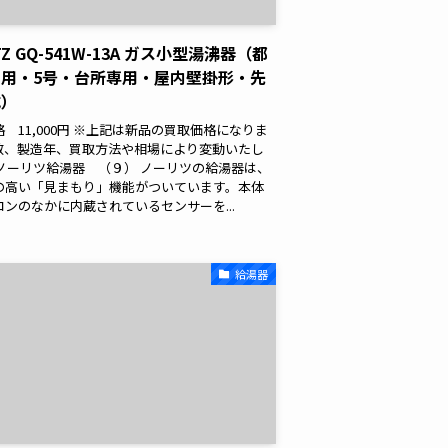
TZ GQ-541W-13A ガス小型湯沸器（都
ス用・5号・台所専用・屋内壁掛形・先
式）
 11,000円 ※上記は新品の買取価格になりま
数、製造年、買取方法や相場により変動いたし
 ノーリツ給湯器 （９） ノーリツの給湯器は、
の高い「見まもり」機能がついています。本体
コンのなかに内蔵されているセンサーを...
給湯器