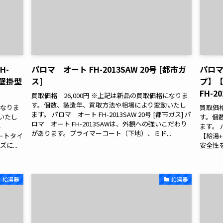
H-
パロマ オート FH-2013SAW 20号 [都市ガ
パロマ
号壁掛型
ス]
プ】
FH-2
買取価格 26,000円 ※上記は新品の買取価格になりま
す。個数、製造年、買取方法や相場により変動いたし
になりま
買取価格
ます。 パロマ オート FH-2013SAW 20号 [都市ガス] パ
いたし
す。個
ロマ オート FH-2013SAWは、外観への強いこだわり
-
ます。 
があります。プライマーコート（下地）、ミド...
オートタイ
【給湯+
に...
安全性
給湯器
給湯器