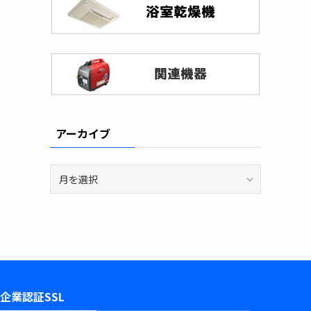
アーカイブ
ア
ー
カ
イ
ブ
企業認証SSL